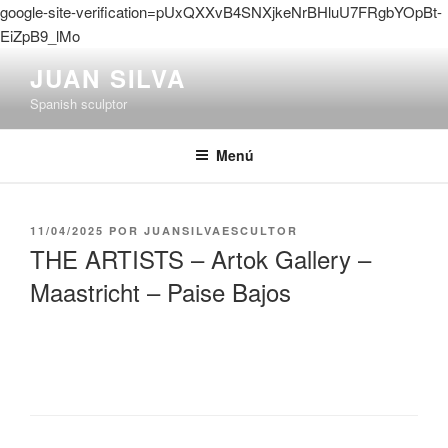
google-site-verification=pUxQXXvB4SNXjkeNrBHluU7FRgbYOpBt-
EiZpB9_lMo
Saltar
JUAN SILVA
al
Spanish sculptor
contenido
Menú
PUBLICADO
11/04/2025
POR
JUANSILVAESCULTOR
EL
THE ARTISTS – Artok Gallery –
Maastricht – Paise Bajos