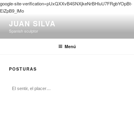
google-site-verification=pUxQXXvB4SNXjkeNrBHluU7FRgbYOpBt-
EiZpB9_lMo
JUAN SILVA
Spanish sculptor
Menú
POSTURAS
El sentir, el placer…