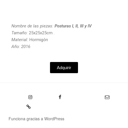
Nombre de las piezas:
Posturas I, II, III y IV
Tamaño:
25x25x25cm
.
Material:
Hormigón
Año: 2016
Adquirir
Funciona gracias a WordPress