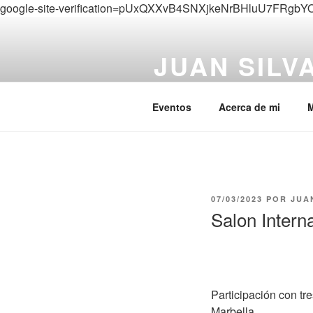
google-site-verification=pUxQXXvB4SNXjkeNrBHluU7FRgbY
Saltar
al
JUAN SILV
contenido
Spanish sculptor
Eventos
Acerca de mi
M
PUBLICADO
07/03/2023
POR
JUA
EL
Salon Intern
Participación con tr
Marbella