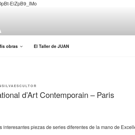
OpBt-EiZpB9_lMo
A
is obras
El Taller de JUAN
NSILVAESCULTOR
ational d’Art Contemporain – Paris
es interesantes piezas de series diferentes de la mano de Excel