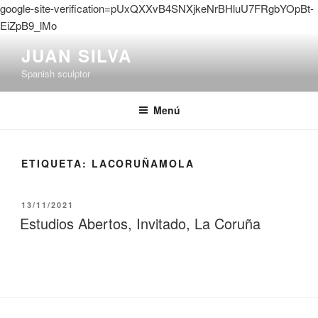
google-site-verification=pUxQXXvB4SNXjkeNrBHluU7FRgbYOpBt-
EiZpB9_lMo
Saltar
JUAN SILVA
al
Spanish sculptor
contenido
Menú
ETIQUETA:
LACORUÑAMOLA
PUBLICADO
13/11/2021
EL
Estudios Abertos, Invitado, La Coruña