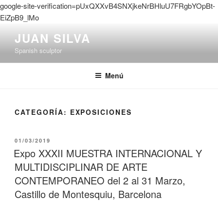
google-site-verification=pUxQXXvB4SNXjkeNrBHluU7FRgbYOpBt-
EiZpB9_lMo
Saltar
JUAN SILVA
al
Spanish sculptor
contenido
Menú
CATEGORÍA:
EXPOSICIONES
PUBLICADO
01/03/2019
EL
Expo XXXII MUESTRA INTERNACIONAL Y
MULTIDISCIPLINAR DE ARTE
CONTEMPORANEO del 2 al 31 Marzo,
Castillo de Montesquiu, Barcelona