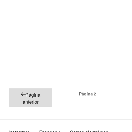
Paginación
Página
2
Página
de
anterior
entradas